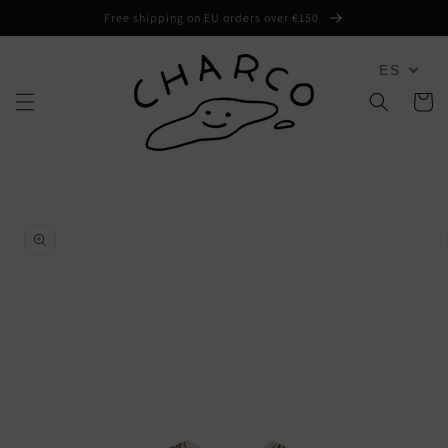
Ir
Free shipping on EU orders over €150
directamente
al contenido
ES
Carrito
Ir
directamente
a la
información
del producto