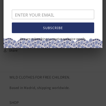
bow at the neckline.
It ties at the back.
Wash separately and inside out.
SUBSCRIBE
Dry in the shade.
Made in Spain. <3
You are subscribing to receive exclusive emails.
Share
WILD CLOTHES FOR FREE CHILDREN.
Based in Madrid, shipping worldwide.
SHOP